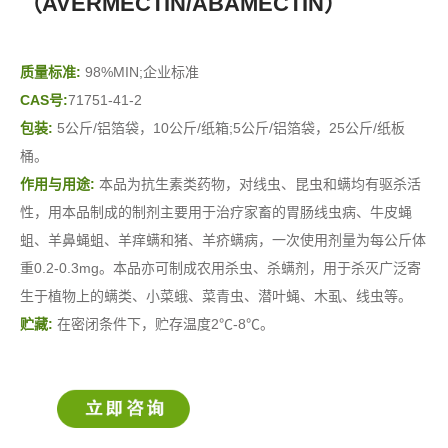
（AVERMECTIN/ABAMECTIN）
质量标准:
98%MIN;企业标准
CAS号:
71751-41-2
包装:
5公斤/铝箔袋，10公斤/纸箱;5公斤/铝箔袋，25公斤/纸板
桶。
作用与用途:
本品为抗生素类药物，对线虫、昆虫和螨均有驱杀活
性，用本品制成的制剂主要用于治疗家畜的胃肠线虫病、牛皮蝇
蛆、羊鼻蝇蛆、羊痒螨和猪、羊疥螨病，一次使用剂量为每公斤体
重0.2-0.3mg。本品亦可制成农用杀虫、杀螨剂，用于杀灭广泛寄
生于植物上的螨类、小菜蛾、菜青虫、潜叶蝇、木虱、线虫等。
贮藏:
在密闭条件下，贮存温度2℃-8℃。